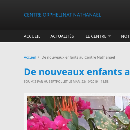
Aller au contenu principal
CENTRE ORPHELINAT NATHANAEL
ACCUEIL
ACTUALITÉS
LE CENTRE
NOT
Accueil
/
De nouveaux enfants au Centre Nathanaël
De nouveaux enfants a
SOUMIS PAR
HUBERTPOLLET
LE MAR, 22/10/2019 - 11:58