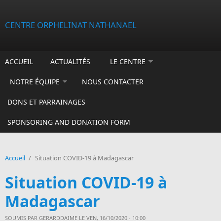
Aller au contenu principal
CENTRE ORPHELINAT NATHANAEL
ACCUEIL
ACTUALITÉS
LE CENTRE
NOTRE ÉQUIPE
NOUS CONTACTER
DONS ET PARRAINAGES
SPONSORING AND DONATION FORM
Accueil
/
Situation COVID-19 à Madagascar
Situation COVID-19 à
Madagascar
SOUMIS PAR
GERARDDAIME
LE VEN, 16/10/2020 - 10:00