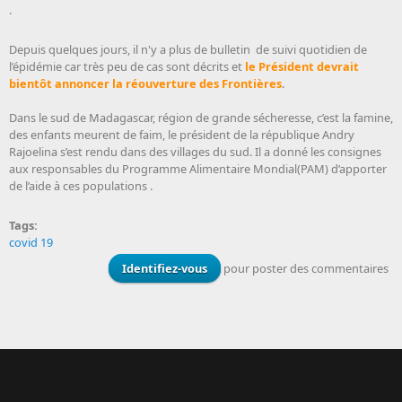
.
Depuis quelques jours, il n'y a plus de bulletin de suivi quotidien de
l’épidémie car très peu de cas sont décrits et
le Président devrait
bientôt annoncer la réouverture des Frontières
.
Dans le sud de Madagascar, région de grande sécheresse, c’est la famine,
des enfants meurent de faim, le président de la république Andry
Rajoelina s’est rendu dans des villages du sud. Il a donné les consignes
aux responsables du Programme Alimentaire Mondial(PAM) d’apporter
de l’aide à ces populations .
Tags:
covid 19
Identifiez-vous
pour poster des commentaires