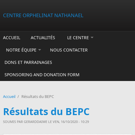
Aller au contenu principal
CENTRE ORPHELINAT NATHANAEL
ACCUEIL
ACTUALITÉS
LE CENTRE
NOTRE ÉQUIPE
NOUS CONTACTER
DONS ET PARRAINAGES
SPONSORING AND DONATION FORM
Accueil
/
Résultats du BEPC
Résultats du BEPC
SOUMIS PAR
GERARDDAIME
LE VEN, 16/10/2020 - 10:29