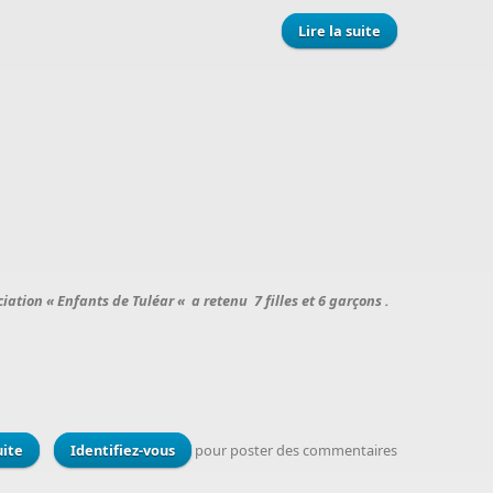
Lire la suite
de Grand
nettoyage de
Printemps au
Centre
NATHANAEL
ation « Enfants de Tuléar « a retenu 7 filles et 6 garçons .
uite
de Accueil des nouveaux enfants au centre Nathanaël
Identifiez-vous
pour poster des commentaires