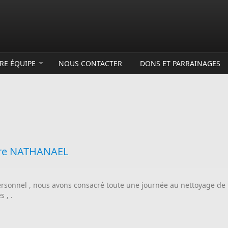
RE ÉQUIPE
NOUS CONTACTER
DONS ET PARRAINAGES
tre NATHANAEL
ersonnel , nous avons consacré toute une journée au nettoyage de t
 , .