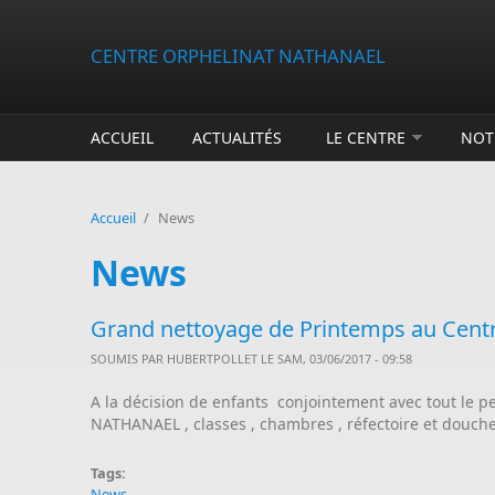
Aller au contenu principal
CENTRE ORPHELINAT NATHANAEL
ACCUEIL
ACTUALITÉS
LE CENTRE
NOT
Accueil
/
News
News
Grand nettoyage de Printemps au Cen
SOUMIS PAR
HUBERTPOLLET
LE SAM, 03/06/2017 - 09:58
A la décision de enfants conjointement avec tout le p
NATHANAEL , classes , chambres , réfectoire et douches
Tags:
News