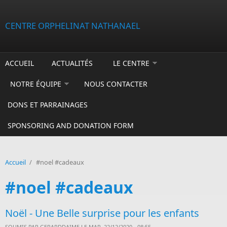
Aller au contenu principal
CENTRE ORPHELINAT NATHANAEL
ACCUEIL
ACTUALITÉS
LE CENTRE
NOTRE ÉQUIPE
NOUS CONTACTER
DONS ET PARRAINAGES
SPONSORING AND DONATION FORM
Accueil
/
#noel #cadeaux
#noel #cadeaux
Noël - Une Belle surprise pour les enfants
SOUMIS PAR
GERARDDAIME
LE MAR, 22/12/2020 - 08:55