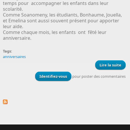
temps pour accompagner les enfants dans leur
scolarité.
Comme Soanomeny, les étudiants, Bonhaume, Jouella,
et Emelina sont aussi souvent présent pour apporter
leur aide.
Comme chaque mois, les enfants ont fêté leur
anniversaire.
Tags:
anniversaires
Lire la suite
de
vie
Cent
Identifiez-vous
pour poster des commentaires