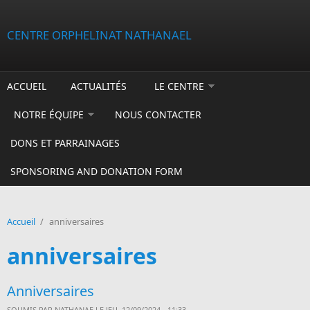
Aller au contenu principal
CENTRE ORPHELINAT NATHANAEL
ACCUEIL
ACTUALITÉS
LE CENTRE
NOTRE ÉQUIPE
NOUS CONTACTER
DONS ET PARRAINAGES
SPONSORING AND DONATION FORM
Accueil
/
anniversaires
anniversaires
Anniversaires
SOUMIS PAR
NATHANAE
LE JEU, 12/09/2024 - 11:33