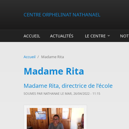
Aller au contenu principal
CENTRE ORPHELINAT NATHANAEL
ACCUEIL
ACTUALITÉS
LE CENTRE
NOT
Accueil
/
Madame Rita
Madame Rita
Madame Rita, directrice de l’école
SOUMIS PAR
NATHANAE
LE MAR, 26/04/2022 - 11:15