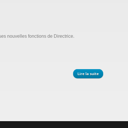
ses nouvelles fonctions de Directrice.
Lire la suite
de Madame
Rita, directrice
de l’école