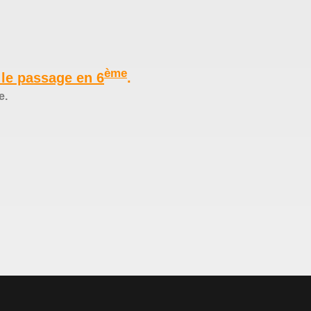
ème
 le passage en 6
.
e.