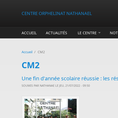
Aller au contenu principal
CENTRE ORPHELINAT NATHANAEL
ACCUEIL
ACTUALITÉS
LE CENTRE
NOT
Accueil
/
CM2
CM2
Une fin d'année scolaire réussie : les ré
SOUMIS PAR
NATHANAE
LE JEU, 21/07/2022 - 09:50