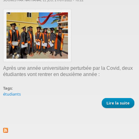
Après une année universitaire perturbée par la Covid, deux
étudiantes vont rentrer en deuxième année :
Tags:
étudiants
Lire la suite
de 
d
étud