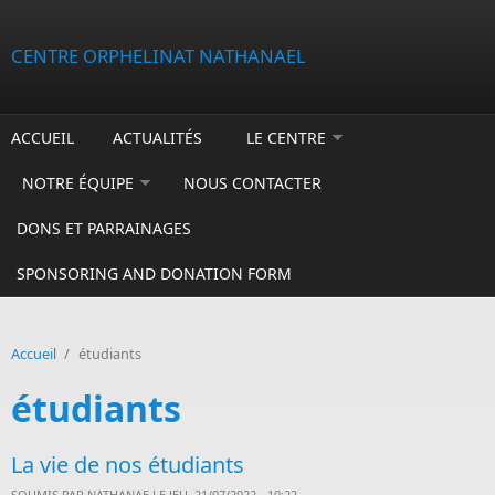
Aller au contenu principal
CENTRE ORPHELINAT NATHANAEL
ACCUEIL
ACTUALITÉS
LE CENTRE
NOTRE ÉQUIPE
NOUS CONTACTER
DONS ET PARRAINAGES
SPONSORING AND DONATION FORM
Accueil
/
étudiants
étudiants
La vie de nos étudiants
SOUMIS PAR
NATHANAE
LE JEU, 21/07/2022 - 10:22