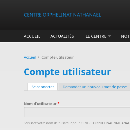
Aller au contenu principal
CENTRE ORPHELINAT NATHANAEL
ACCUEIL
ACTUALITÉS
LE CENTRE
NOT
Accueil
/
Compte utilisateur
Compte utilisateur
Se connecter
(onglet actif)
Demander un nouveau mot de passe
Onglets principaux
Nom d'utilisateur
*
Saisissez votre nom d'utilisateur pour CENTRE ORPHELINAT NATHANAE