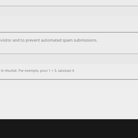
n visitor and to prevent automated spam submissions.
 résultat. Par exemple, pour 1 + 3, saisissez 4.