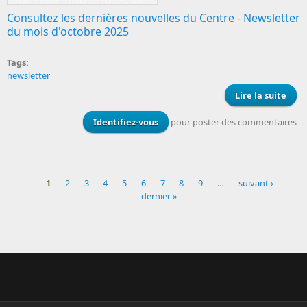
Consultez les dernières nouvelles du Centre - Newsletter
du mois d'octobre 2025
Tags:
newsletter
Lire la suite
News
Identifiez-vous
pour poster des commentaires
d'
1
2
3
4
5
6
7
8
9
…
suivant ›
dernier »
Pages