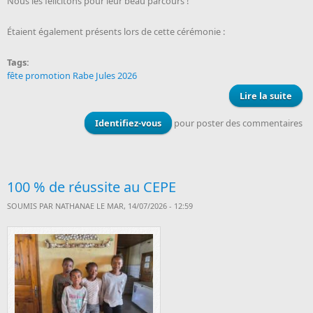
Nous les félicitons pour leur beau parcours !
Étaient également présents lors de cette cérémonie :
Tags:
fête promotion Rabe Jules 2026
Lire la suite
de F
pro
Identifiez-vous
pour poster des commentaires
bach
100 % de réussite au CEPE
SOUMIS PAR
NATHANAE
LE MAR, 14/07/2026 - 12:59