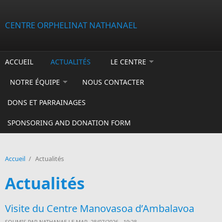
Aller au contenu principal
CENTRE ORPHELINAT NATHANAEL
ACCUEIL
ACTUALITÉS
LE CENTRE
NOTRE ÉQUIPE
NOUS CONTACTER
DONS ET PARRAINAGES
SPONSORING AND DONATION FORM
Accueil
/
Actualités
Actualités
Visite du Centre Manovasoa d’Ambalavoa
SOUMIS PAR
NATHANAE
LE MAR, 28/07/2026 - 19:28