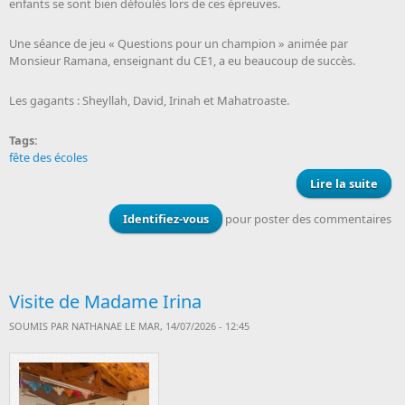
enfants se sont bien défoulés lors de ces épreuves.
Une séance de jeu « Questions pour un champion » animée par
Monsieur Ramana, enseignant du CE1, a eu beaucoup de succès.
Les gagants : Sheyllah, David, Irinah et Mahatroaste.
Tags:
fête des écoles
Lire la suite
Fê
d
Identifiez-vous
pour poster des commentaires
écol
Visite de Madame Irina
SOUMIS PAR
NATHANAE
LE MAR, 14/07/2026 - 12:45