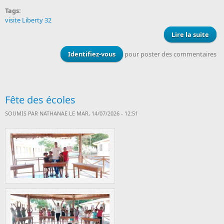
Tags:
visite Liberty 32
Lire la suite
de V
l’as
Li
Identifiez-vous
pour poster des commentaires
Fête des écoles
SOUMIS PAR
NATHANAE
LE MAR, 14/07/2026 - 12:51