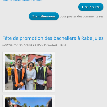
fête de l'indépendance 2026
Lire la suite
l’In
Identifiez-vous
pour poster des commentaires
Fête de promotion des bacheliers à Rabe Jules
SOUMIS PAR
NATHANAE
LE MAR, 14/07/2026 - 13:13