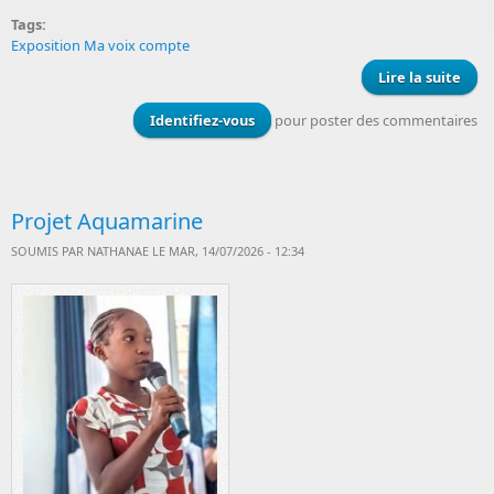
Tags:
Exposition Ma voix compte
Lire la suite
Ex
Identifiez-vous
pour poster des commentaires
CO
l’as
Projet Aquamarine
SOUMIS PAR
NATHANAE
LE MAR, 14/07/2026 - 12:34