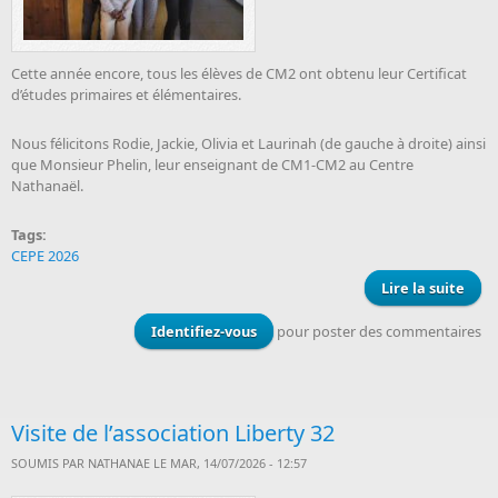
Cette année encore, tous les élèves de CM2 ont obtenu leur Certificat
d’études primaires et élémentaires.
Nous félicitons Rodie, Jackie, Olivia et Laurinah (de gauche à droite) ainsi
que Monsieur Phelin, leur enseignant de CM1-CM2 au Centre
Nathanaël.
Tags:
CEPE 2026
Lire la suite
de
%
réus
Identifiez-vous
pour poster des commentaires
au 
Visite de l’association Liberty 32
SOUMIS PAR
NATHANAE
LE MAR, 14/07/2026 - 12:57