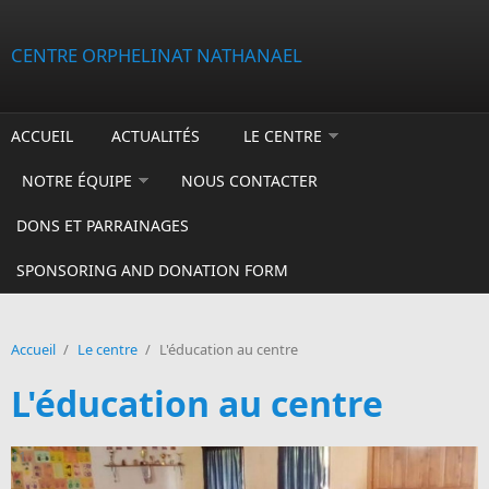
Aller au contenu principal
CENTRE ORPHELINAT NATHANAEL
ACCUEIL
ACTUALITÉS
LE CENTRE
NOTRE ÉQUIPE
NOUS CONTACTER
DONS ET PARRAINAGES
SPONSORING AND DONATION FORM
Accueil
/
Le centre
/
L'éducation au centre
L'éducation au centre
11
1