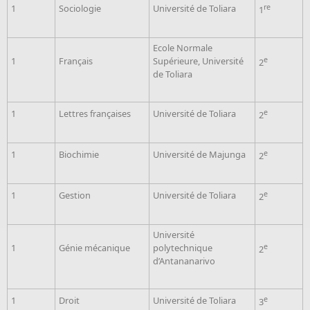
1
Sociologie
Université de Toliara
re
1
Ecole Normale
1
Français
Supérieure, Université
e
2
de Toliara
1
Lettres françaises
Université de Toliara
e
2
1
Biochimie
Université de Majunga
e
2
1
Gestion
Université de Toliara
e
2
Université
1
Génie mécanique
polytechnique
e
2
d’Antananarivo
1
Droit
Université de Toliara
e
3